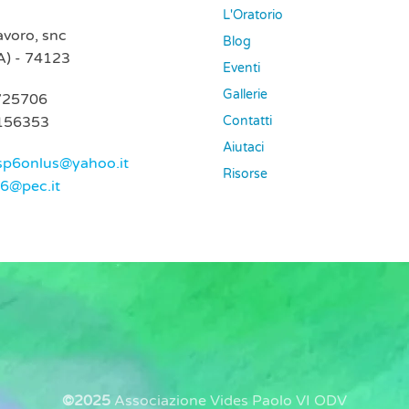
L'Oratorio
Lavoro, snc
Blog
A) - 74123
Eventi
Gallerie
725706
156353
Contatti
Aiutaci
sp6onlus@yahoo.it
Risorse
p6@pec.it
©2025
Associazione Vides Paolo VI ODV