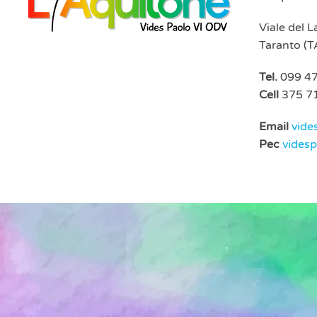
Viale del 
Taranto (T
Tel.
099 4
Cell
375 7
Email
vide
Pec
vides