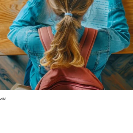
vità
.