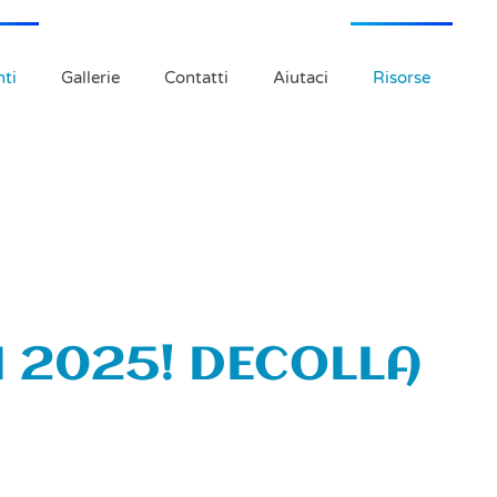
ti
Gallerie
Contatti
Aiutaci
Risorse
I 2025! DECOLLA