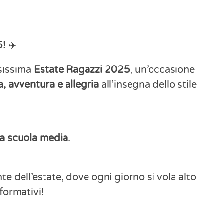
5!
✈️
esissima
Estate Ragazzi 2025
, un’occasione
a, avventura e allegria
all’insegna dello stile
la scuola media
.
te dell’estate, dove ogni giorno si vola alto
 formativi!