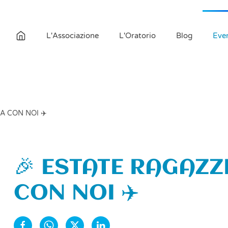
L'Associazione
L'Oratorio
Blog
Even
A CON NOI ✈️
🎉 ESTATE RAGAZZ
CON NOI ✈️