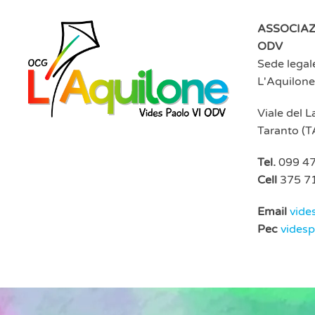
ASSOCIAZ
ODV
Sede legal
L'Aquilone
Viale del 
Taranto (T
Tel.
099 4
Cell
375 7
Email
vide
Pec
vides