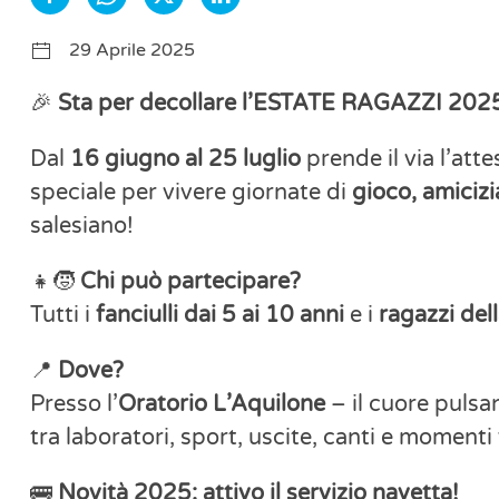
29 Aprile 2025
🎉
Sta per decollare l’ESTATE RAGAZZI 202
Dal
16 giugno al 25 luglio
prende il via l’att
speciale per vivere giornate di
gioco, amicizi
salesiano!
👧🧒
Chi può partecipare?
Tutti i
fanciulli dai 5 ai 10 anni
e i
ragazzi del
📍
Dove?
Presso l’
Oratorio L’Aquilone
– il cuore pulsan
tra laboratori, sport, uscite, canti e momenti
🚌
Novità 2025: attivo il servizio navetta!