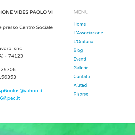
MENU
IONE VIDES PAOLO VI
Home
e presso Centro Sociale
L'Associazione
L'Oratorio
Lavoro, snc
Blog
A) - 74123
Eventi
Gallerie
725706
156353
Contatti
Aiutaci
sp6onlus@yahoo.it
Risorse
p6@pec.it