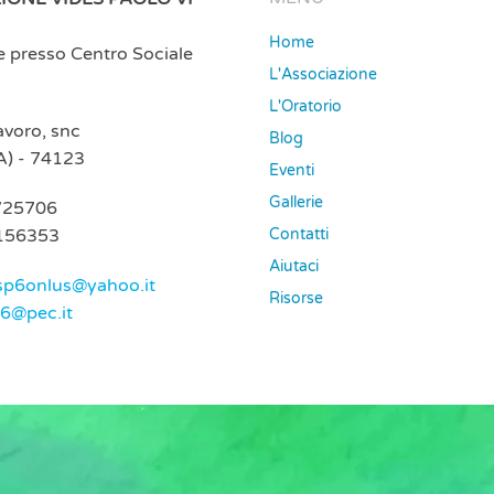
Home
e presso Centro Sociale
L'Associazione
L'Oratorio
Lavoro, snc
Blog
A) - 74123
Eventi
Gallerie
725706
156353
Contatti
Aiutaci
sp6onlus@yahoo.it
Risorse
p6@pec.it