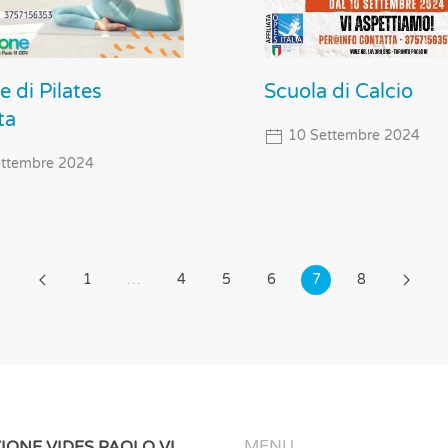
Scuola di Calcio
e di Pilates
ta
10 Settembre 2024
ttembre 2024
1
…
4
5
6
7
8
MENU
IONE VIDES PAOLO VI