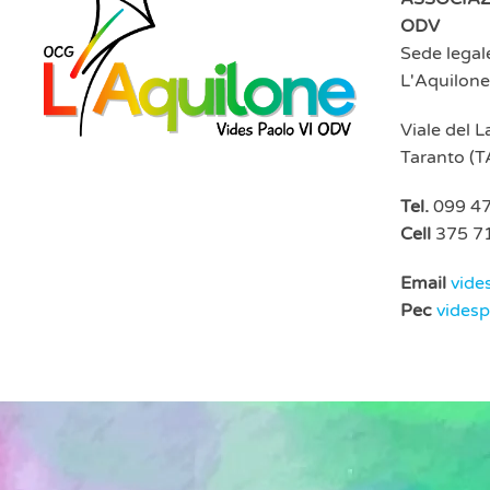
ODV
Sede legal
L'Aquilone
Viale del 
Taranto (T
Tel.
099 4
Cell
375 7
Email
vide
Pec
vides